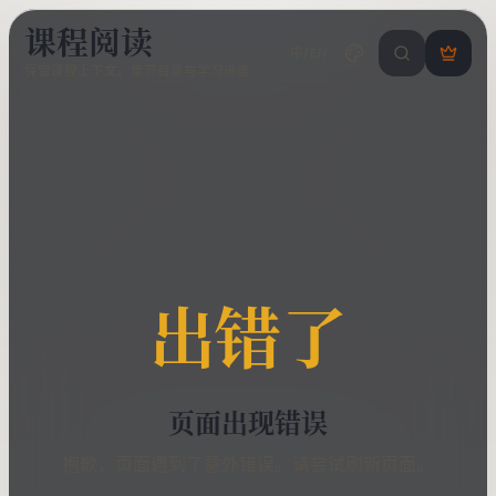
课程阅读
中/EN
搜索课程 / 错
登
保留课程上下文、章节目录与学习进度
录
/
注
册
出错了
页面出现错误
抱歉，页面遇到了意外错误。请尝试刷新页面。