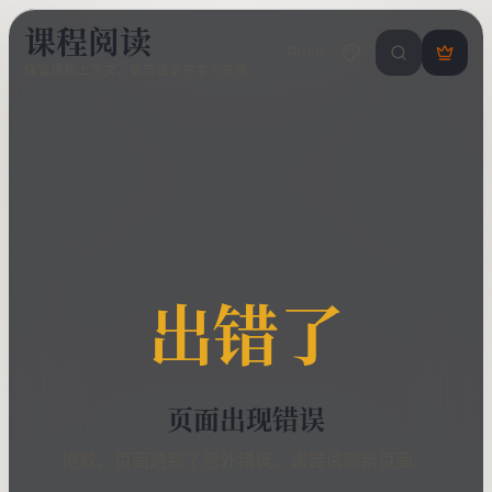
课程阅读
中/EN
搜索课程 / 错
登
保留课程上下文、章节目录与学习进度
录
/
注
册
出错了
页面出现错误
抱歉，页面遇到了意外错误。请尝试刷新页面。