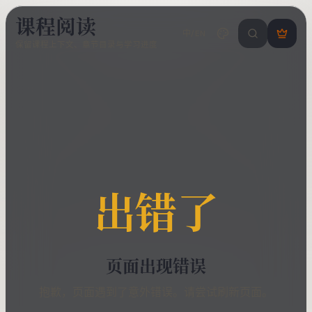
课程阅读
中/EN
搜索课程 / 错
登
保留课程上下文、章节目录与学习进度
录
/
注
册
出错了
页面出现错误
抱歉，页面遇到了意外错误。请尝试刷新页面。