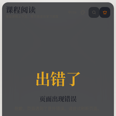
课程阅读
中/EN
搜索课程 / 错
登
保留课程上下文、章节目录与学习进度
录
/
注
册
出错了
页面出现错误
抱歉，页面遇到了意外错误。请尝试刷新页面。