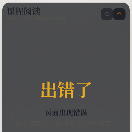
课程阅读
中/EN
搜索课程 / 错
登
保留课程上下文、章节目录与学习进度
录
/
注
册
出错了
页面出现错误
抱歉，页面遇到了意外错误。请尝试刷新页面。