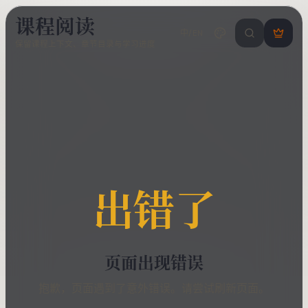
课程阅读
中/EN
搜索课程 / 错
登
保留课程上下文、章节目录与学习进度
录
/
注
册
出错了
页面出现错误
抱歉，页面遇到了意外错误。请尝试刷新页面。