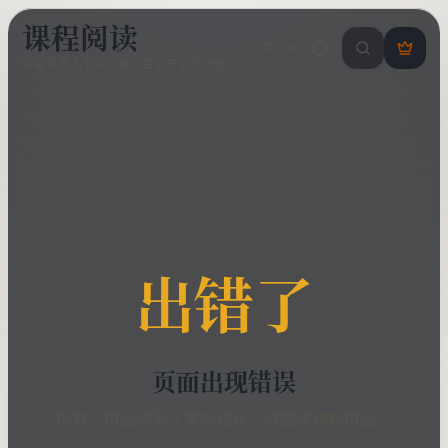
课程阅读
中/EN
搜索课程 / 错
登
保留课程上下文、章节目录与学习进度
录
/
注
册
出错了
页面出现错误
抱歉，页面遇到了意外错误。请尝试刷新页面。