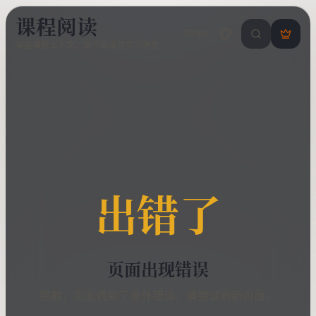
课程阅读
中/EN
搜索课程 / 错
登
保留课程上下文、章节目录与学习进度
录
/
注
册
出错了
页面出现错误
抱歉，页面遇到了意外错误。请尝试刷新页面。