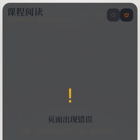
课程阅读
中/EN
搜索课程 / 错
登
保留课程上下文、章节目录与学习进度
录
/
注
册
!
页面出现错误
抱歉，页面加载时出现了问题，请尝试刷新。