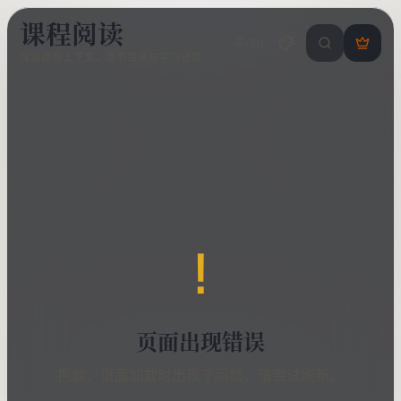
课程阅读
中/EN
搜索课程 / 错
登
保留课程上下文、章节目录与学习进度
录
/
注
册
!
页面出现错误
抱歉，页面加载时出现了问题，请尝试刷新。