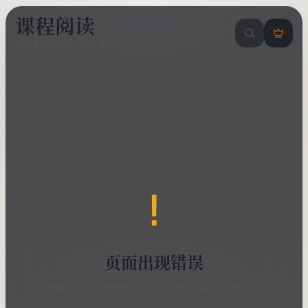
课程阅读
中/EN
搜索课程 / 错
登
保留课程上下文、章节目录与学习进度
录
/
注
册
!
页面出现错误
抱歉，页面加载时出现了问题，请尝试刷新。