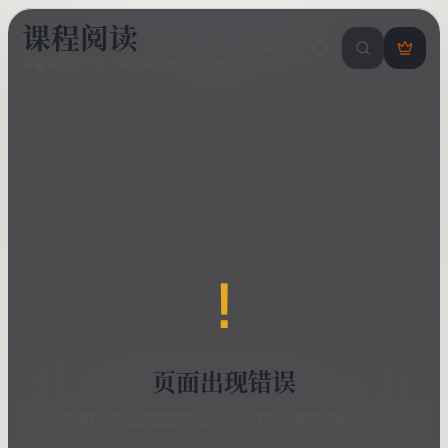
课程阅读
中/EN
搜索课程 / 错
登
保留课程上下文、章节目录与学习进度
录
/
注
册
!
页面出现错误
抱歉，页面加载时出现了问题，请尝试刷新。