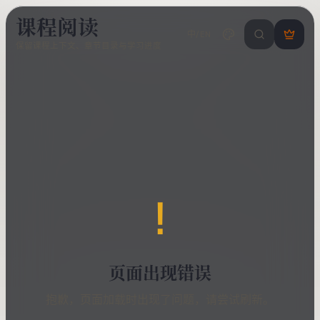
课程阅读
中/EN
搜索课程 / 错
登
保留课程上下文、章节目录与学习进度
录
/
注
册
!
页面出现错误
抱歉，页面加载时出现了问题，请尝试刷新。