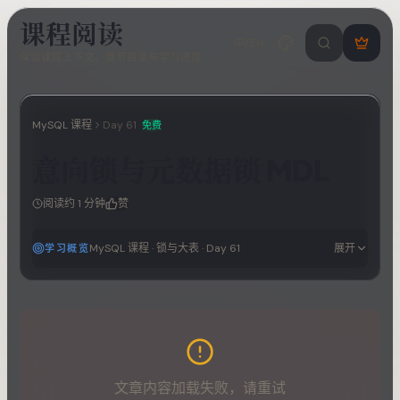
课程阅读
中/EN
搜索课程 / 错
登
保留课程上下文、章节目录与学习进度
录
/
注
册
MySQL 课程
Day
61
免费
意向锁与元数据锁 MDL
阅读约
1
分钟
赞
MySQL 课程
·
锁与大表
· Day
61
展开
学习概览
文章内容加载失败，请重试