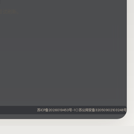
尝试刷新。
苏ICP备2026019453号-1
苏公网安备32050902103248号