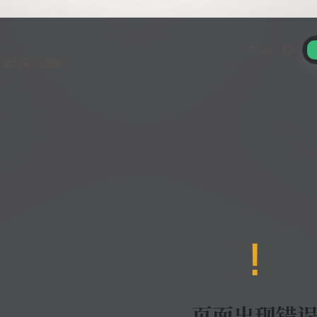
中/EN
目录与学习进度
!
页面出现错