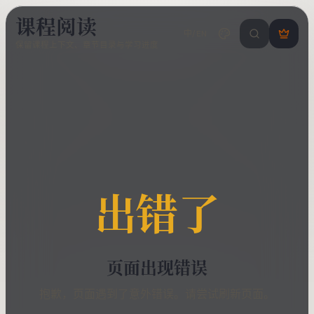
课程阅读
中/EN
搜索课程 / 错
登
保留课程上下文、章节目录与学习进度
录
/
注
册
出错了
页面出现错误
抱歉，页面遇到了意外错误。请尝试刷新页面。