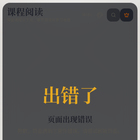
课程阅读
中/EN
搜索课程 / 错
登
保留课程上下文、章节目录与学习进度
录
/
注
册
出错了
页面出现错误
抱歉，页面遇到了意外错误。请尝试刷新页面。