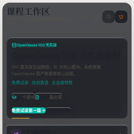
课程工作区
中/EN
搜索课程 / 错
登
连续学习、实验验证与进度记录都在这里
完成
录
/
注
册
OpenGauss 100 天实战
OpenGauss 100 天实战课程
100 篇深度实战教程，10 大核心模块。系统掌握
OpenGauss 国产数据库核心技能。
免费试读 · 信创首选 · 企业级特性
10
100
个模块
篇文章
免费试读第一篇
查看会员方案
AI 学习路径推荐