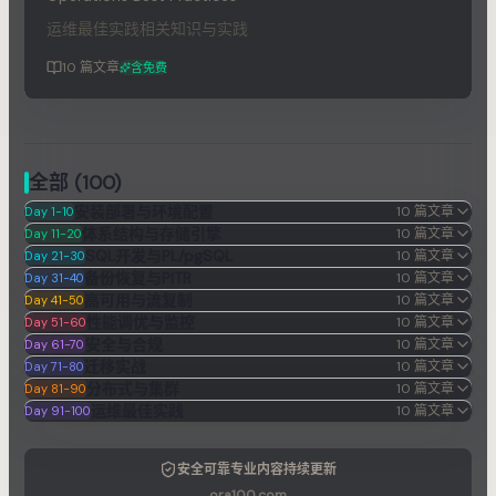
运维最佳实践相关知识与实践
10
篇文章
含免费
全部
(
100
)
安装部署与环境配置
10
篇文章
Day 1-10
体系结构与存储引擎
10
篇文章
Day 11-20
SQL开发与PL/pgSQL
10
篇文章
Day 21-30
备份恢复与PITR
10
篇文章
Day 31-40
高可用与流复制
10
篇文章
Day 41-50
性能调优与监控
10
篇文章
Day 51-60
安全与合规
10
篇文章
Day 61-70
迁移实战
10
篇文章
Day 71-80
分布式与集群
10
篇文章
Day 81-90
运维最佳实践
10
篇文章
Day 91-100
安全可靠
专业内容
持续更新
ora100.com