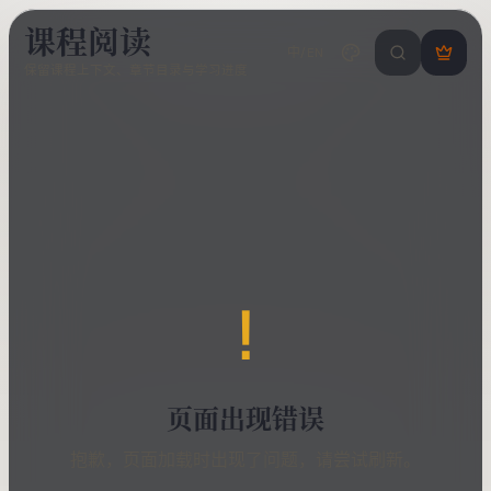
课程阅读
中/EN
搜索课程 / 错
登
保留课程上下文、章节目录与学习进度
录
/
注
册
!
页面出现错误
抱歉，页面加载时出现了问题，请尝试刷新。