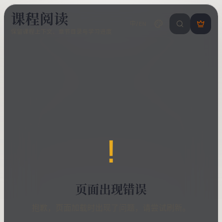
课程阅读
中/EN
搜索课程 / 错
登
保留课程上下文、章节目录与学习进度
录
/
注
册
!
页面出现错误
抱歉，页面加载时出现了问题，请尝试刷新。