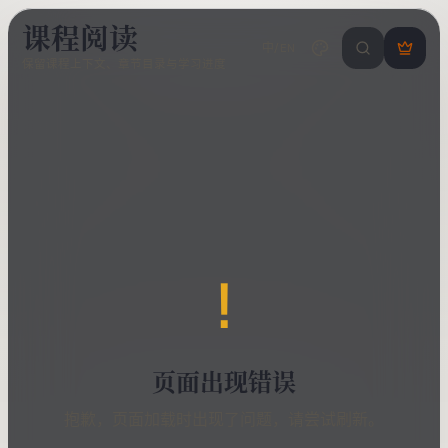
课程阅读
中/EN
搜索课程 / 错
登
保留课程上下文、章节目录与学习进度
录
/
注
册
!
页面出现错误
抱歉，页面加载时出现了问题，请尝试刷新。