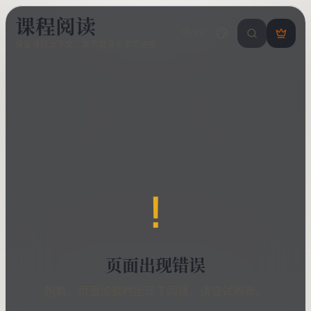
课程阅读
中/EN
搜索课程 / 错
登
保留课程上下文、章节目录与学习进度
录
/
注
册
!
页面出现错误
抱歉，页面加载时出现了问题，请尝试刷新。