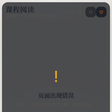
课程阅读
中/EN
搜索课程 / 错
登
保留课程上下文、章节目录与学习进度
录
/
注
册
!
页面出现错误
抱歉，页面加载时出现了问题，请尝试刷新。