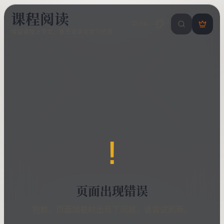
课程阅读
中/EN
搜索课程 / 错
登
保留课程上下文、章节目录与学习进度
录
/
注
册
!
页面出现错误
抱歉，页面加载时出现了问题，请尝试刷新。