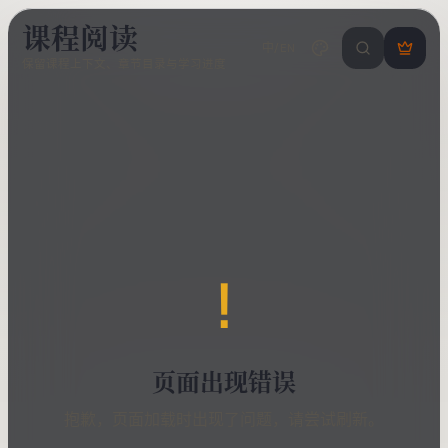
课程阅读
中/EN
搜索课程 / 错
登
保留课程上下文、章节目录与学习进度
录
/
注
册
!
页面出现错误
抱歉，页面加载时出现了问题，请尝试刷新。