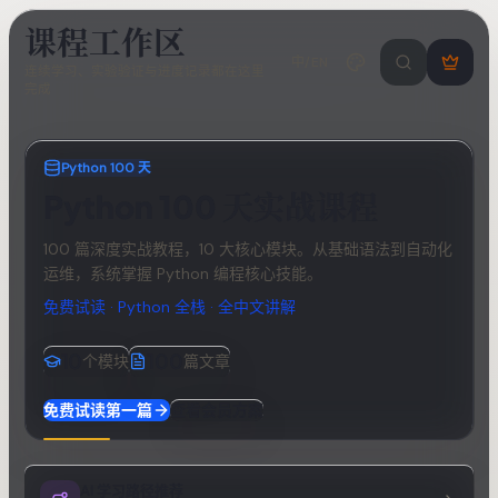
课程工作区
中/EN
搜索课程 / 错
登
连续学习、实验验证与进度记录都在这里
完成
录
/
注
册
Python 100 天
Python 100 天实战课程
100 篇深度实战教程，10 大核心模块。从基础语法到自动化
运维，系统掌握 Python 编程核心技能。
免费试读 · Python 全栈 · 全中文讲解
10
100
个模块
篇文章
免费试读第一篇
查看会员方案
AI 学习路径推荐