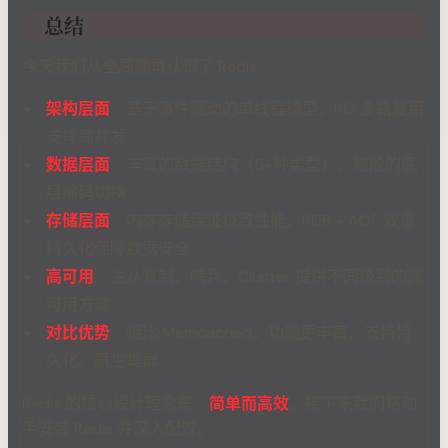
总结
今天我们从全局视角认识了 Redis：
架构层面
：基于事件驱动的单线程模型，I/O 多路复用
支撑高并发
数据层面
：丰富的数据结构（5+种类型），智能的底
层编码切换
存储层面
：内存存储保证极致性能，RDB + AOF 双重
持久化保障数据安全
高可用
：主从复制、哨兵、Cluster 提供不同级别的高
可用方案
对比优势
：相比 Memcached，功能更丰富、支持持
久化、原生集群
Redis 的核心设计理念是：
简单而高效
。接下来我们将动
手安装 Redis 并深入配置。