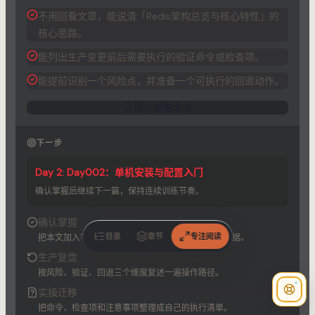
不用回看文章，能说清「Redis架构总览与核心特性」的
核心思路。
能列出生产变更前后需要执行的验证命令或检查项。
能提前识别一个风险点，并准备一个可执行的回退动作。
确认掌握本文
下一步
Day 2: Day002：单机安装与配置入门
确认掌握后继续下一篇，保持连续训练节奏。
确认掌握
目录
章节
专注阅读
把本文加入学习记录，作为后续复习和能力地图的依据。
生产复盘
按风险、验证、回退三个维度复述一遍操作路径。
实操迁移
把命令、检查项和注意事项整理成自己的执行清单。