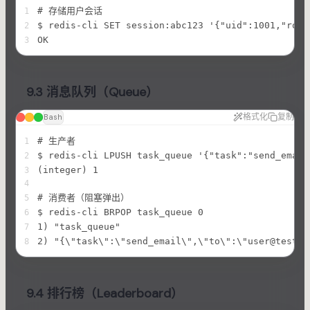
# 存储用户会话
1
$ redis-cli SET session:abc123 '{"uid":1001,"role
2
OK
3
9.3 消息队列（Queue）
格式化
复制
Bash
# 生产者
1
$ redis-cli LPUSH task_queue '{"task":"send_email
2
(integer) 1
3
4
# 消费者（阻塞弹出）
5
$ redis-cli BRPOP task_queue 0
6
1) "task_queue"
7
2) "{\"task\":\"send_email\",\"to\":\"user@test.c
8
9.4 排行榜（Leaderboard）