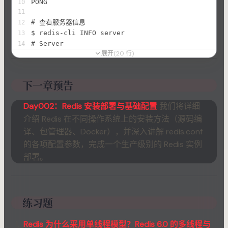
PONG
10
31
11
# === AOF ===
32
# 查看服务器信息
12
appendonly yes
33
$ redis-cli INFO server
13
appendfilename "appendonly.aof"
34
# Server
14
appendfsync everysec
35
展开
(
20
行
)
# redis_version:7.2.4
15
36
# redis_mode:standalone
16
# === 安全 ===
37
# os:Linux 5.15.0 x86_64
17
# requirepass your_password
38
下一章预告
# tcp_port:6379
18
# rename-command FLUSHALL ""
39
# uptime_in_seconds:3600
19
Day002：Redis 安装部署与基础配置
我们将详细
# ...
20
介绍 Redis 在不同操作系统上的安装方法（源码编
译、包管理器、Docker），并深入讲解 redis.conf
的各项配置参数，完成一个生产级别的 Redis 实例
部署。
练习题
Redis 为什么采用单线程模型？Redis 6.0 的多线程与