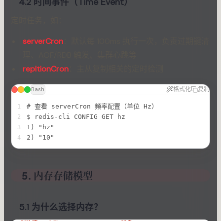
4.2 时间事件（Time Event）
定时任务，如：
serverCron
：默认每 100ms 执行一次，负责过期键清
理、AOF/RDB 触发、集群心跳等
repltionCron
：主从复制相关的定时检测
格式化
复制
Bash
# 查看 serverCron 频率配置（单位 Hz）
1
$ redis-cli CONFIG GET hz
2
1) "hz"
3
2) "10"
4
5. 内存存储模型
5.1 为什么选择内存？