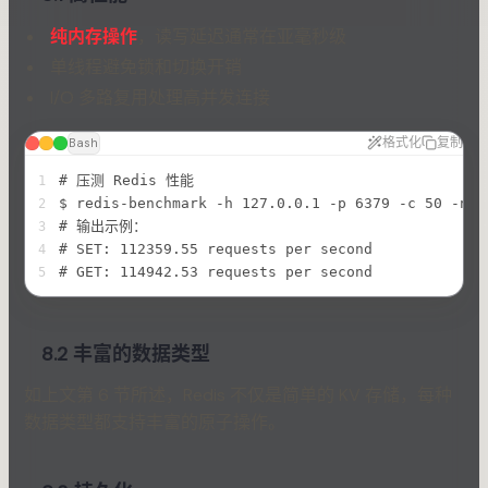
纯内存操作
，读写延迟通常在亚毫秒级
单线程避免锁和切换开销
I/O 多路复用处理高并发连接
格式化
复制
Bash
# 压测 Redis 性能
1
$ redis-benchmark -h 127.0.0.1 -p 6379 -c 50 -n 1
2
# 输出示例：
3
# SET: 112359.55 requests per second
4
# GET: 114942.53 requests per second
5
8.2 丰富的数据类型
如上文第 6 节所述，Redis 不仅是简单的 KV 存储，每种
数据类型都支持丰富的原子操作。