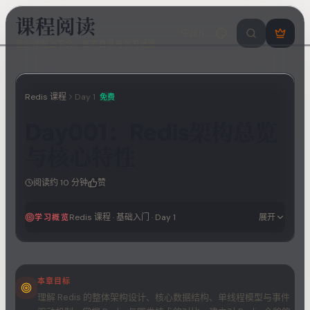
课程阅读
中/EN
搜索课程 / 错
登
保留课程上下文、章节目录与学习进度
录
/
注
册
Redis 课程
Day
1
免费
Day001：Redis架构总览
与核心特性
阅读约
10
分钟
赞
Redis 课程
·
基础入门
· Day
1
展开
学习概览
本章目标
理解 Redis 的整体架构设计、核心数据结构、单线程模型与事件