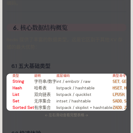
编码。
6. 核心数据结构概览
Redis 提供了丰富的数据类型，这是它区别于其他 KV 存
储的最大优势：
6.1 五大基础类型
类型
说明
底层编码
典型命令
String
字符串/数字
int / embstr / raw
,
,
SET
GET
Hash
哈希表
listpack / hashtable
,
HSET
HGE
List
双向链表
listpack / quicklist
,
LPUSH
RP
Set
无序集合
intset / hashtable
,
SADD
SME
Sorted Set
有序集合
listpack / skiplist + hashtable
,
ZADD
ZRA
←
左右滑动查看完整表格
→