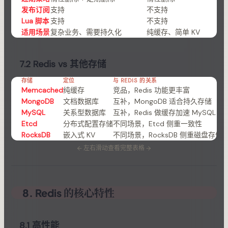
6) "87"
41
发布订阅
支持
不支持
Lua 脚本
支持
不支持
适用场景
复杂业务、需要持久化
纯缓存、简单 KV
7.2 Redis vs 其他存储
存储
定位
与 REDIS 的关系
Memcached
纯缓存
竞品，Redis 功能更丰富
MongoDB
文档数据库
互补，MongoDB 适合持久存储
MySQL
关系型数据库
互补，Redis 做缓存加速 MySQL
Etcd
分布式配置存储
不同场景，Etcd 侧重一致性
RocksDB
嵌入式 KV
不同场景，RocksDB 侧重磁盘存储
←
左右滑动查看完整表格
→
8. Redis 的核心特性
8.1 高性能