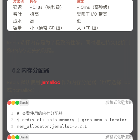
对比项
内存
磁盘
延迟
~0.1μs（纳秒级）
~10ms（毫秒级）
吞吐
极高
受限于 I/O 带宽
成本
高
低
容量
小（通常 GB 级）
大（TB 级）
Redis 选择内存是为了极致的性能，同时通过持久化机制
弥补内存易失的缺陷。
5.2 内存分配器
Redis 默认使用
jemalloc
作为内存分配器（也可选择 libc
或 tcmalloc）：
格式化
复制
Bash
# 查看使用的内存分配器
1
$ redis-cli info memory | grep mem_allocator
2
mem_allocator:jemalloc-5.2.1
3
格式化
复制
Bash