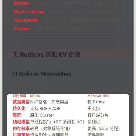
Bitmap
：位图操作，适合统计签到、在线状态
(integer) 3
20
HyperLogLog
：基数统计，统计 UV 等去重计数
$ redis-cli RPOP queue
21
"task1"
22
Geospatial
：地理位置，支持范围查询和距离计算
23
Stream
：日志型消息队列（Redis 5.0+）
# Set
24
$ redis-cli SADD tags python redis linux
25
(integer) 3
26
$ redis-cli SMEMBERS tags
27
7. Redis vs 其他 KV 存储
1) "python"
28
2) "redis"
29
3) "linux"
30
7.1 Redis vs Memcached
31
# Sorted Set
32
这是最常见的对比：
$ redis-cli ZADD leaderboard 95 "Alice" 87 "Bob"
33
(integer) 3
34
对比维度
REDIS
MEMCACHED
$ redis-cli ZREVRANGE leaderboard 0 -1 WITHSCORE
35
数据类型
5 种基础 + 扩展类型
仅 String
1) "Charlie"
36
持久化
支持 RDB + AOF
不支持
2) "99"
37
集群
原生 Cluster
客户端分片
3) "Alice"
38
线程模型
单线程执行（6.0 多线程 I/O）
多线程
4) "95"
39
内存效率
较高（对象系统开销）
更高（slab 分配）
5) "Bob"
40
过期策略
惰性删除 + 定期删除
惰性删除