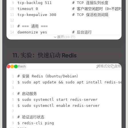
tcp-backlog 511         # TCP 连接队列长度
9
timeout 0               # 客户端空闲超时（0=不超时）
10
tcp-keepalive 300       # TCP 保活检测间隔
11
12
# === 通用 ===
13
daemonize yes           # 后台运行
14
展开
(
39
行
)
pidfile /var/run/redis/redis-server.pid
15
loglevel notice
16
logfile /var/log/redis/redis-server.log
17
11. 实验：快速启动 Redis
databases 16            # 数据库数量（0-15）
18
19
格式化
复制
Bash
# === 内存 ===
20
maxmemory 2gb           # 最大内存限制
21
# 安装 Redis（Ubuntu/Debian）
1
maxmemory-policy allkeys-lru  # 内存淘汰策略
22
$ sudo apt update && sudo apt install redis-serv
2
23
3
# === 快照（RDB） ===
24
# 启动服务
4
save 900 1
25
$ sudo systemctl start redis-server
5
save 300 10
26
$ sudo systemctl enable redis-server
6
save 60 10000
27
7
rdbcompression yes
28
# 验证运行状态
8
dbfilename dump.rdb
29
$ redis-cli ping
9
dir /var/lib/redis
30