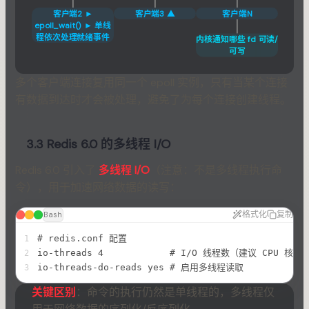
客户端2 ►
客户端3 ▲
客户端N
epoll_wait() ► 单线
程依次处理就绪事件
内核通知哪些 fd 可读/
可写
多个客户端连接复用同一个 epoll 实例，只有当某个连接
有数据到达时才会被处理，避免了为每个连接创建线程。
3.3 Redis 6.0 的多线程 I/O
Redis 6.0 引入了
多线程 I/O
（注意：不是多线程执行命
令），用于加速网络数据的读写：
格式化
复制
Bash
# redis.conf 配置
1
io-threads 4            # I/O 线程数（建议 CPU 核
2
io-threads-do-reads yes # 启用多线程读取
3
关键区别
：命令的执行仍然是单线程的，多线程仅