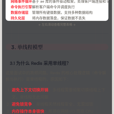
网络事件循环
基于 ae 库的事件驱动框架，处理客户端连接和 I/O
命令执行引擎
解析客户端命令并调度执行
数据存储层
管理所有键值数据，支持多种数据结构
持久化层
将内存数据落盘，保证数据不丢失
←
左右滑动查看完整表格
→
3. 单线程模型
3.1 为什么 Redis 采用单线程？
这是面试中的高频问题。Redis 的核心处理逻辑（命令解
析与执行）是单线程的，原因如下：
避免上下文切换开销
：多线程需要频繁切换线程上下
文，单线程无此问题
避免锁竞争
：单线程天然线程安全，无需加锁
内存操作本身很快
：瓶颈在网络 I/O 而非 CPU