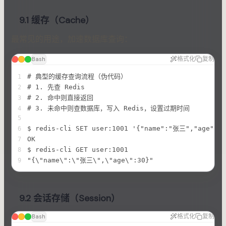
9.1 缓存（Cache）
最常见的用途，加速数据库查询：
格式化
复制
Bash
# 典型的缓存查询流程（伪代码）
1
# 1. 先查 Redis
2
# 2. 命中则直接返回
3
# 3. 未命中则查数据库，写入 Redis，设置过期时间
4
5
$ redis-cli SET user:1001 '{"name":"张三","age":30
6
OK
7
$ redis-cli GET user:1001
8
"{\"name\":\"张三\",\"age\":30}"
9
9.2 会话存储（Session）
格式化
复制
Bash