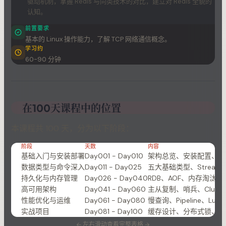
驱动机制，掌握 Redis 与同类技术的对比，建立对 Redis 全貌的
认知。
前置要求
基本的 Linux 操作能力，了解 TCP 网络通信概念。
学习约
60-90 分钟
在100天课程中的位置
本课程共 100 天，分为以下阶段：
阶段
天数
内容
基础入门与安装部署
Day001 - Day010
架构总览、安装配置、基
数据类型与命令深入
Day011 - Day025
五大基础类型、Stream、Bi
持久化与内存管理
Day026 - Day040
RDB、AOF、内存淘汰策
高可用架构
Day041 - Day060
主从复制、哨兵、Cluste
性能优化与运维
Day061 - Day080
慢查询、Pipeline、Lu
实战项目
Day081 - Day100
缓存设计、分布式锁、秒
←
左右滑动查看完整表格
→