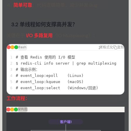
简单可靠
：代码逻辑简单，减少并发 Bug
3.2 单线程如何支撑高并发？
关键在于
I/O 多路复用
（IO Multiplexing）：
格式化
复制
Bash
# 查看 Redis 使用的 I/O 模型
1
$ redis-cli info server | grep multiplexing
2
# 输出示例：
3
# event_loop:epoll    (Linux)
4
# event_loop:kqueue   (macOS)
5
# event_loop:select   (Windows/回退)
6
工作流程：
架构图
客户端1