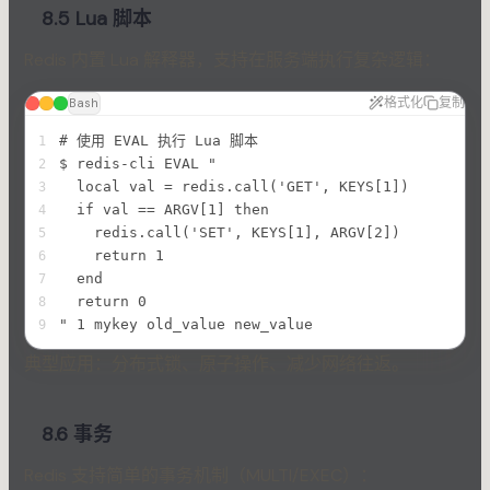
8.5 Lua 脚本
Redis 内置 Lua 解释器，支持在服务端执行复杂逻辑：
格式化
复制
Bash
# 使用 EVAL 执行 Lua 脚本
1
$ redis-cli EVAL "
2
  local val = redis.call('GET', KEYS[1])
3
  if val == ARGV[1] then
4
    redis.call('SET', KEYS[1], ARGV[2])
5
    return 1
6
  end
7
  return 0
8
" 1 mykey old_value new_value
9
典型应用：分布式锁、原子操作、减少网络往返。
8.6 事务
Redis 支持简单的事务机制（MULTI/EXEC）：