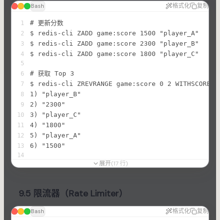
格式化
复制
Bash
# 更新分数
1
$ redis-cli ZADD game:score 1500 "player_A"
2
$ redis-cli ZADD game:score 2300 "player_B"
3
$ redis-cli ZADD game:score 1800 "player_C"
4
5
# 获取 Top 3
6
$ redis-cli ZREVRANGE game:score 0 2 WITHSCORES
7
1) "player_B"
8
2) "2300"
9
3) "player_C"
10
4) "1800"
11
5) "player_A"
12
6) "1500"
13
14
展开
(
17
行
)
# 获取某玩家排名
15
$ redis-cli ZREVRANK game:score "player_A"
16
(integer) 2
17
9.5 限流器（Rate Limiter）
格式化
复制
Bash