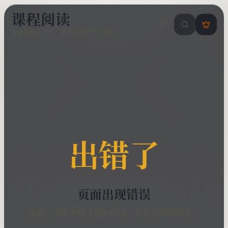
课程阅读
中/EN
搜索课程 / 错
登
保留课程上下文、章节目录与学习进度
录
/
注
册
出错了
页面出现错误
抱歉，页面遇到了意外错误。请尝试刷新页面。