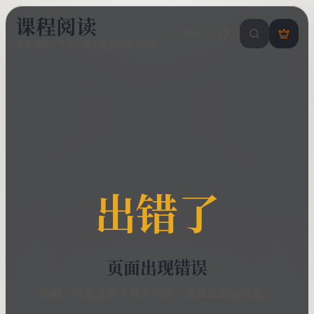
课程阅读
中/EN
搜索课程 / 错
登
保留课程上下文、章节目录与学习进度
录
/
注
册
出错了
页面出现错误
抱歉，页面遇到了意外错误。请尝试刷新页面。