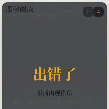
课程阅读
中/EN
搜索课程 / 错
登
保留课程上下文、章节目录与学习进度
录
/
注
册
出错了
页面出现错误
抱歉，页面遇到了意外错误。请尝试刷新页面。