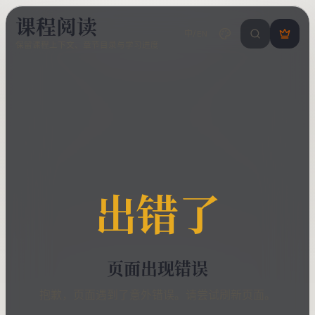
课程阅读
中/EN
搜索课程 / 错
登
保留课程上下文、章节目录与学习进度
录
/
注
册
出错了
页面出现错误
抱歉，页面遇到了意外错误。请尝试刷新页面。