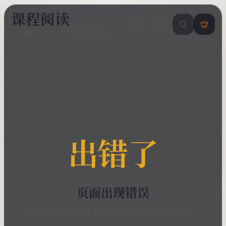
课程阅读
中/EN
搜索课程 / 错
登
保留课程上下文、章节目录与学习进度
录
/
注
册
出错了
页面出现错误
抱歉，页面遇到了意外错误。请尝试刷新页面。