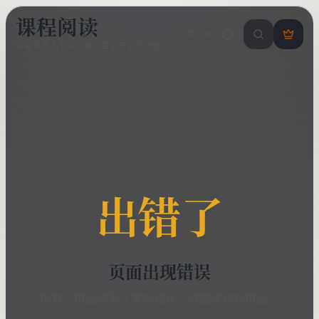
课程阅读
中/EN
搜索课程 / 错
登
保留课程上下文、章节目录与学习进度
录
/
注
册
出错了
页面出现错误
抱歉，页面遇到了意外错误。请尝试刷新页面。