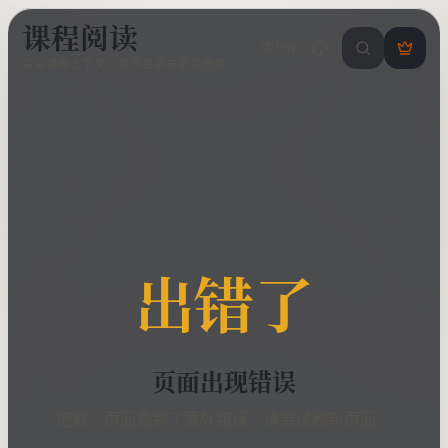
课程阅读
中/EN
搜索课程 / 错
登
保留课程上下文、章节目录与学习进度
录
/
注
册
出错了
页面出现错误
抱歉，页面遇到了意外错误。请尝试刷新页面。