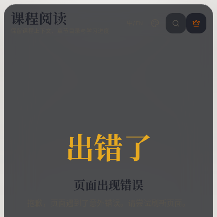
课程阅读
中/EN
搜索课程 / 错
登
保留课程上下文、章节目录与学习进度
录
/
注
册
出错了
页面出现错误
抱歉，页面遇到了意外错误。请尝试刷新页面。