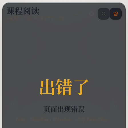
课程阅读
中/EN
搜索课程 / 错
登
保留课程上下文、章节目录与学习进度
录
/
注
册
出错了
页面出现错误
抱歉，页面遇到了意外错误。请尝试刷新页面。