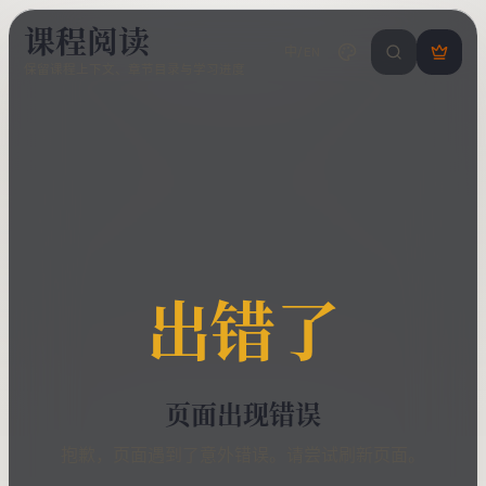
课程阅读
中/EN
搜索课程 / 错
登
保留课程上下文、章节目录与学习进度
录
/
注
册
出错了
页面出现错误
抱歉，页面遇到了意外错误。请尝试刷新页面。