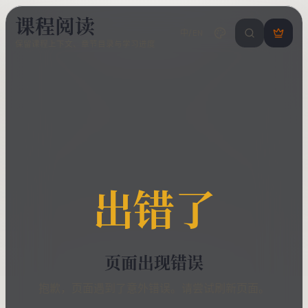
课程阅读
中/EN
搜索课程 / 错
登
保留课程上下文、章节目录与学习进度
录
/
注
册
出错了
页面出现错误
抱歉，页面遇到了意外错误。请尝试刷新页面。