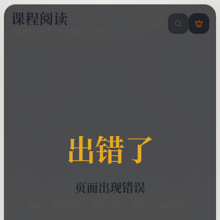
课程阅读
中/EN
搜索课程 / 错
登
保留课程上下文、章节目录与学习进度
录
/
注
册
出错了
页面出现错误
抱歉，页面遇到了意外错误。请尝试刷新页面。