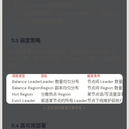
单个 PD Leader 每秒可分配数十万个 TSO
TSO 分配是串行的，PD Leader 是单点——这也是为
什么 PD 需要高可用部署
5.3 调度策略
PD 通过收集 TiKV 的心跳信息（默认每 60 秒上报一次
Store 心跳，每 10 秒上报一次 Region 心跳），做出调度
决策：
调度类型
目标
触发条件
Balance Leader
Leader 数量均匀分布
节点间 Leader 数量
Balance Region
Region 副本均匀分布
节点间 Region 数量
Hot Region
分散热点 Region
某节点读/写流量显著
Evict Leader
驱逐某节点的所有 Leader
节点下线维护前执行
←
左右滑动查看完整表格
→
5.4 高可用部署