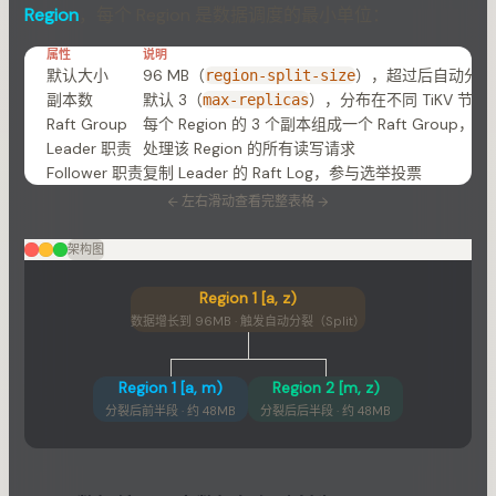
Region
，每个 Region 是数据调度的最小单位：
属性
说明
默认大小
96 MB（
），超过后自动分裂（S
region-split-size
副本数
默认 3（
），分布在不同 TiKV 节点
max-replicas
Raft Group
每个 Region 的 3 个副本组成一个 Raft Group，有一个
Leader 职责
处理该 Region 的所有读写请求
Follower 职责
复制 Leader 的 Raft Log，参与选举投票
←
左右滑动查看完整表格
→
架构图
Region 1 [a, z)
数据增长到 96MB · 触发自动分裂（Split）
Region 1 [a, m)
Region 2 [m, z)
分裂后前半段 · 约 48MB
分裂后后半段 · 约 48MB