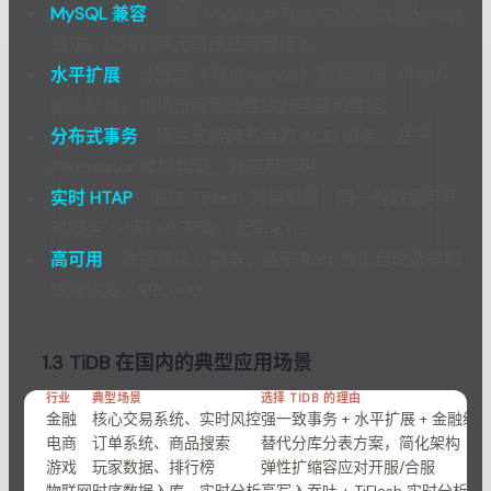
MySQL 兼容
：兼容 MySQL 5.7/8.0 协议和大部分 SQL
语法，应用几乎无需改造即可接入
水平扩展
：计算层（TiDB Server）和存储层（TiKV）
独立扩展，加机器即可线性提升容量和性能
分布式事务
：原生支持跨节点的 ACID 事务，基于
Percolator 模型实现，对应用透明
实时 HTAP
：通过 TiFlash 列存引擎，同一份数据可同
时服务 TP 和 AP 查询，无需 ETL
高可用
：数据默认 3 副本，基于 Raft 协议自动选举和
故障恢复，RPO = 0
1.3 TiDB 在国内的典型应用场景
行业
典型场景
选择 TIDB 的理由
金融
核心交易系统、实时风控
强一致事务 + 水平扩展 + 金融级
电商
订单系统、商品搜索
替代分库分表方案，简化架构
游戏
玩家数据、排行榜
弹性扩缩容应对开服/合服