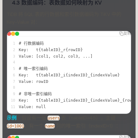
4.3 数据编码：表数据如何映射为 KV
TiDB 将 SQL 表的行数据和索引数据编码为 TiKV 中的
Key-Value 对：
复制
# 行数据编码
1
Key:   t{tableID}_r{rowID}
2
Value: [col1, col2, col3, ...]
3
4
# 唯一索引编码
5
Key:   t{tableID}_i{indexID}_{indexValue}
6
Value: rowID
7
8
# 非唯一索引编码
9
Key:   t{tableID}_i{indexID}_{indexValue}_{rowID
10
Value: null
11
示例
：假设有一张
表（tableID=45），主键
users
，有一个
列的唯一索引（indexID=1）：
id=1001
name
复制