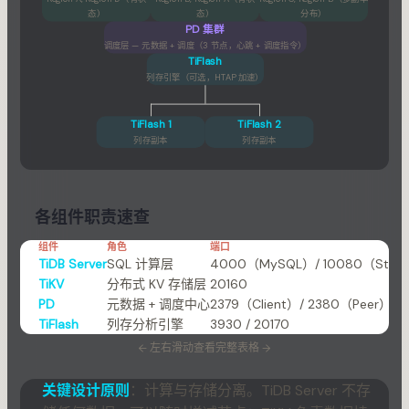
态）
态）
分布）
PD 集群
调度层 — 元数据 + 调度（3 节点，心跳 + 调度指令）
TiFlash
列存引擎（可选，HTAP 加速）
TiFlash 1
TiFlash 2
列存副本
列存副本
各组件职责速查
组件
角色
端口
TiDB Server
SQL 计算层
4000（MySQL）/ 10080（Stat
TiKV
分布式 KV 存储层
20160
PD
元数据 + 调度中心
2379（Client）/ 2380（Peer）
TiFlash
列存分析引擎
3930 / 20170
←
左右滑动查看完整表格
→
关键设计原则
：计算与存储分离。TiDB Server 不存