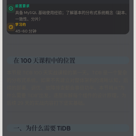
前置要求
具备 MySQL 基础使用经验；了解基本的分布式系统概念（副本、
一致性、分片）
学习约
45-60 分钟
在 100 天课程中的位置
本节是 TiDB 100 天实战课程的第一天。TiDB 是一个复杂
的分布式系统，如果不先建立对整体架构的清晰认知，后
续的部署、调优、故障排查都会事倍功半。本节将从"为
什么需要 TiDB"出发，逐层拆解每个组件的设计原理，为
后续 29 天的实战内容打下坚实基础。
一、为什么需要 TiDB