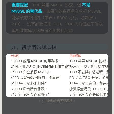
重要提醒
：TiDB 兼容 MySQL 协议，但
不是
MySQL 的替代品
。如果你的数据量在单机 MySQL
能承载的范围内（单表 < 5000 万行，总数据 <
2TB），没有必要使用 TiDB。TiDB 的价值在于解决
单机数据库无法解决的规模化问题。
九、初学者常见误区
#
误区
正确理解
1
"TiDB 就是 MySQL 的集群版"
TiDB 兼容 MySQL 协议
2
"可以用 AUTO_INCREMENT 做主键"
技术上可以，但自增主键会导
3
"TiDB 完全兼容 MySQL"
TiDB 不支持存储过程、触
4
"PD 只是元数据服务，不重要"
PD 负责 TSO 分配，如
5
"TiFlash 是必须组件"
TiFlash 是可选的。如果没
6
"TiDB 适合所有场景"
小数据量场景（< 2TB）用 
7
"3 个 TiKV 节点就够了"
3 个 TiKV 节点是最低要求
←
左右滑动查看完整表格
→