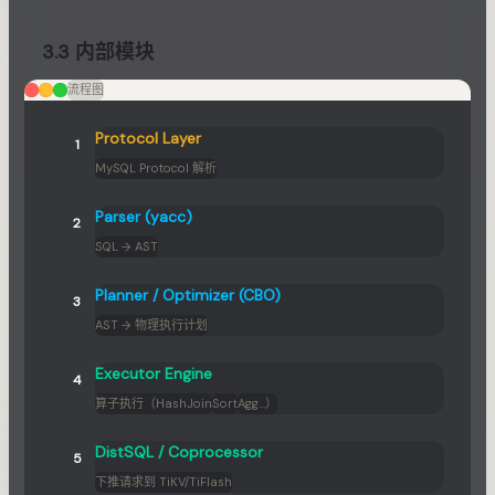
3.3 内部模块
流程图
Protocol Layer
1
MySQL Protocol 解析
Parser (yacc)
2
SQL → AST
Planner / Optimizer (CBO)
3
AST → 物理执行计划
Executor Engine
4
算子执行（HashJoin
Sort
Agg...）
DistSQL / Coprocessor
5
下推请求到 TiKV/TiFlash