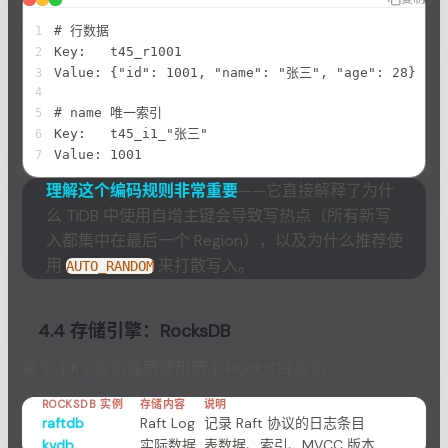
# 行数据
1
Key:   t45_r1001
2
Value: {"id": 1001, "name": "张三", "age": 28}
3
4
# name 唯一索引
5
Key:   t45_i1_"张三"
6
Value: 1001
7
理解这个编码规则非常重要
——它直接解释了为什
么 TiDB 中使用自增主键会导致写热点（所有新写
入都集中在最后一个 Region），以及为什么推荐使
用
来打散写入。
AUTO_RANDOM
4.4 存储引擎：RocksDB
每个 TiKV 实例底层使用两个 RocksDB 实例：
ROCKSDB 实例
存储内容
说明
raftdb
Raft Log
记录 Raft 协议的日志条目
kvdb
实际数据
表数据、索引、MVCC 版本