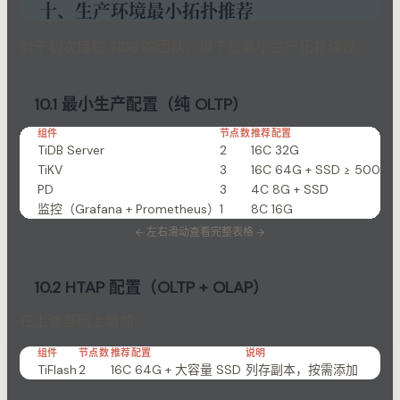
十、生产环境最小拓扑推荐
对于初次接触 TiDB 的团队，以下是最小生产拓扑建议：
10.1 最小生产配置（纯 OLTP）
组件
节点数
推荐配置
TiDB Server
2
16C 32G
TiKV
3
16C 64G + SSD ≥ 500G
PD
3
4C 8G + SSD
可
监控（Grafana + Prometheus）
1
8C 16G
T
←
左右滑动查看完整表格
→
10.2 HTAP 配置（OLTP + OLAP）
在上述基础上增加：
组件
节点数
推荐配置
说明
TiFlash
2
16C 64G + 大容量 SSD
列存副本，按需添加