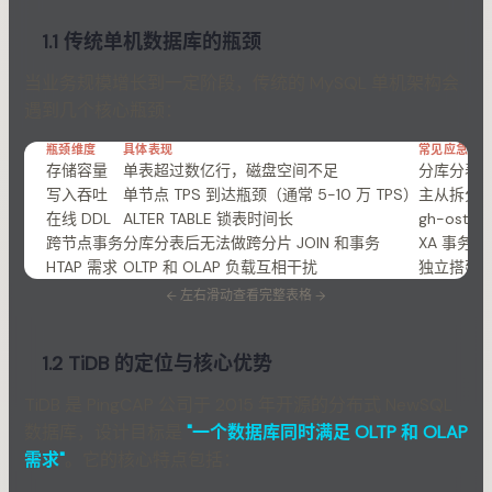
1.1 传统单机数据库的瓶颈
当业务规模增长到一定阶段，传统的 MySQL 单机架构会
遇到几个核心瓶颈：
瓶颈维度
具体表现
常见应急方
存储容量
单表超过数亿行，磁盘空间不足
分库分表（S
写入吞吐
单节点 TPS 到达瓶颈（通常 5-10 万 TPS）
主从拆分 
在线 DDL
ALTER TABLE 锁表时间长
gh-ost / 
跨节点事务
分库分表后无法做跨分片 JOIN 和事务
XA 事务
HTAP 需求
OLTP 和 OLAP 负载互相干扰
独立搭建分
←
左右滑动查看完整表格
→
1.2 TiDB 的定位与核心优势
TiDB 是 PingCAP 公司于 2015 年开源的分布式 NewSQL
数据库，设计目标是
"一个数据库同时满足 OLTP 和 OLAP
需求"
。它的核心特点包括：