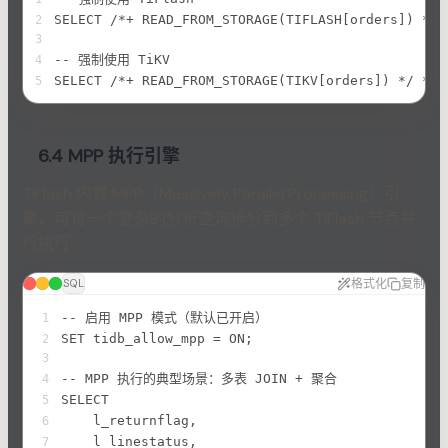
SELECT /*+ READ_FROM_STORAGE(TIFLASH[orders]) */ 
2
3
-- 强制使用 TiKV
4
SELECT /*+ READ_FROM_STORAGE(TIKV[orders]) */ * F
5
6.4 MPP 执行引擎
TiFlash 内置 MPP（Massively Parallel Processing）引
擎，可将一个复杂的分析查询拆分到多个 TiFlash 节点并
行执行：
格式化
复制
SQL
-- 启用 MPP 模式（默认已开启）
1
SET tidb_allow_mpp = ON;
2
3
-- MPP 执行的典型场景：多表 JOIN + 聚合
4
SELECT
5
    l_returnflag,
6
    l_linestatus,
7