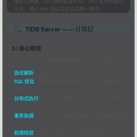
储任何数据，可以随时增减节点；TiKV 负责数据持
久化，通过 Raft 协议保证多副本一致性。
三、TiDB Server —— 计算层
3.1 核心职责
TiDB Server 是整个集群面向应用的入口，职责包括：
协议解析
：接收 MySQL 协议请求，解析 SQL 语句
SQL 优化
：基于代价的优化器（CBO）生成最优执行
计划
分布式执行
：将执行计划拆分为多个子任务，下推到
TiKV/TiFlash 执行
事务协调
：作为分布式事务的协调者，驱动两阶段提
交（2PC）
权限校验
：用户认证和 SQL 级别的权限检查