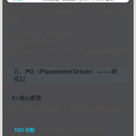
RocksDB 是 Facebook 开源的 LSM-Tree 存储引擎，其特
点是：
写入性能优异（顺序写磁盘）
支持高效的前缀扫描
通过 Compaction 合并 SST 文件，回收过期数据空间
五、PD（Placement Driver）—— 调
度层
5.1 核心职责
PD 是 TiDB 集群的"大脑"，负责全局元数据管理和调度决
策：
TSO 分配
：提供全局唯一且递增的时间戳