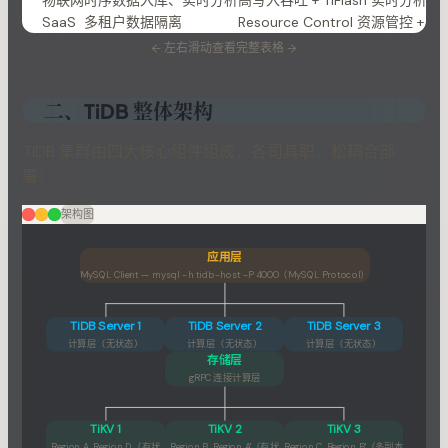
物联网
时序数据入库、实时分析
高写入吞吐 + TiFlash 实时分析
SaaS
多租户数据隔离
Resource Control 资源管控 + P
←
左右滑动查看完整表格
→
二、TiDB 整体架构
TiDB 集群由四大核心组件组成，各司其职、松耦合部
署：
架构图
应用层
MySQL Client — mysql -h tidb-host -P 4000（MySQL Protocol）
TiDB Server 1
TiDB Server 2
TiDB Server 3
计算层（无状态）
计算层（无状态）
计算层（无状态）
存储层
gRPC 连接计算层
TiKV 1
TiKV 2
TiKV 3
Region A, Region D（有状
Region B, Region A'（有状
Region C, Region B'（多副本