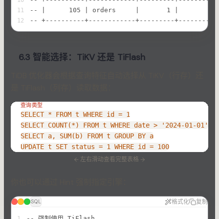
10
-- |      105 | orders     |       1 |       
11
-- +----------+------------+---------+----------
12
6.3 智能选择：TiKV 还是 TiFlash
TiDB 优化器会根据查询特征自动选择从 TiKV（行存）还
是 TiFlash（列存）读取数据：
查询类型
优
TiK
SELECT * FROM t WHERE id = 1
TiF
SELECT COUNT(*) FROM t WHERE date > '2024-01-01'
TiF
SELECT a, SUM(b) FROM t GROUP BY a
TiK
UPDATE t SET status = 1 WHERE id = 100
←
左右滑动查看完整表格
→
你也可以通过 Hint 强制指定引擎：
格式化
复制
SQL
-- 强制使用 TiFlash
1