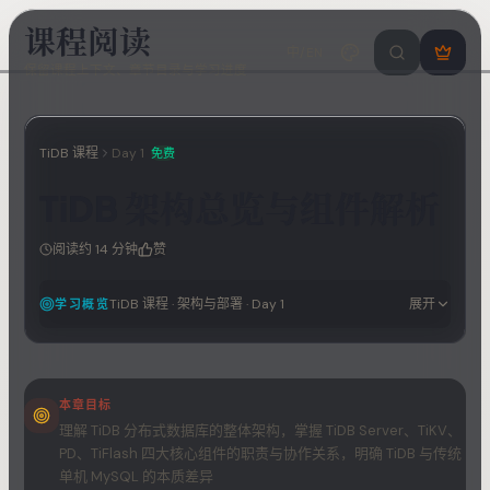
课程阅读
中/EN
搜索课程 / 错
登
保留课程上下文、章节目录与学习进度
录
/
注
册
TiDB 课程
Day
1
免费
TiDB 架构总览与组件解析
阅读约
14
分钟
赞
TiDB 课程
·
架构与部署
· Day
1
展开
学习概览
本章目标
理解 TiDB 分布式数据库的整体架构，掌握 TiDB Server、TiKV、
PD、TiFlash 四大核心组件的职责与协作关系，明确 TiDB 与传统
单机 MySQL 的本质差异