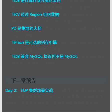
TiDB 是计算存储分离的架构
：TiDB Server（无状态计
算层）+ TiKV（有状态存储层）+ PD（调度层）
TiKV 通过 Region 组织数据
：每个 Region 默认
96MB，3 副本通过 Raft 协议保证一致性
PD 是集群的大脑
：负责 TSO（全局时间戳）分配和
Region 调度
TiFlash 是可选的列存引擎
：通过 Raft Learner 实时同
步 TiKV 数据，提供 HTAP 能力
TiDB 兼容 MySQL 协议但不是 MySQL
：有明确的兼容
性边界，迁移前必须评估
下一章预告
Day 2：TiUP 集群部署实战
—— 使用 TiDB 官方部署工具
TiUP，从零开始搭建一个多节点 TiDB 集群，包括拓扑文
件编写、部署前环境检查、集群启停管理等完整流程。