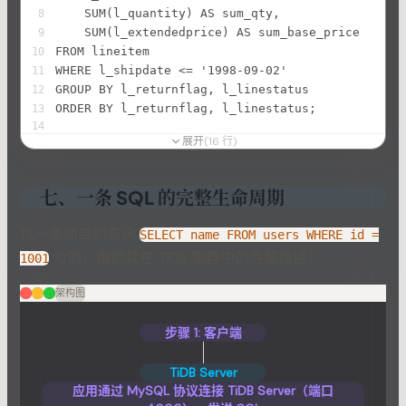
    SUM(l_quantity) AS sum_qty,
8
    SUM(l_extendedprice) AS sum_base_price
9
FROM lineitem
10
WHERE l_shipdate <= '1998-09-02'
11
GROUP BY l_returnflag, l_linestatus
12
ORDER BY l_returnflag, l_linestatus;
13
14
展开
(
16
行
)
-- 在 EXPLAIN 中可以看到 ExchangeSender/ExchangeRe
15
-- 表示数据在多个 TiFlash 节点之间进行了 Shuffle
16
七、一条 SQL 的完整生命周期
以一条简单的查询
SELECT name FROM users WHERE id =
为例，跟踪其在 TiDB 集群中的完整路径：
1001
架构图
步骤 1: 客户端
TiDB Server
应用通过 MySQL 协议连接 TiDB Server（端口