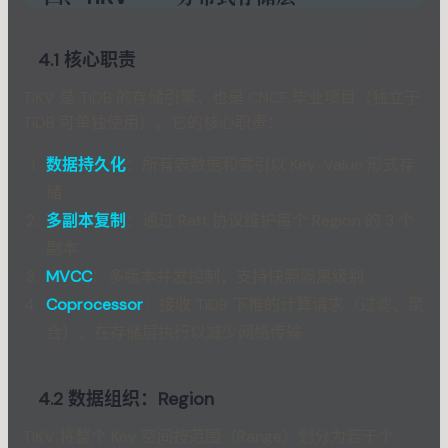
4.1 核心职责
TiKV 是 TiDB 的存储引擎，也是 CNCF 毕业项目（独立于
TiDB 可单独使用）。它的核心职责：
数据持久化
：所有表数据和索引以 Key-Value 形式存
储
多副本复制
：通过 Raft 协议维护每个 Region 的 3 个
副本
MVCC
：多版本并发控制，支持快照隔离级别
Coprocessor
：接收 TiDB 下推的计算请求（过滤、聚
合），在存储层执行以减少网络传输
4.2 数据组织：Region
TiKV 将整个 Key 空间按范围（Range）划分为若干个