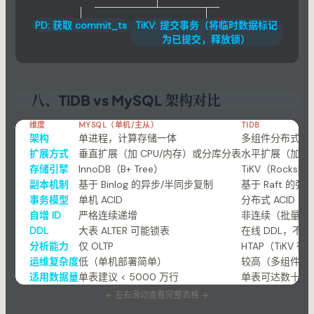
PD: 获取 commit_ts
TiKV: 提交事务（将临时数据标记
为已提交，释放锁）
八、TiDB vs MySQL 架构对比
维度
MYSQL（单机/主从）
TIDB
架构
单进程，计算存储一体
多组件分布式，
扩展方式
垂直扩展（加 CPU/内存）或分库分表
水平扩展（加节
存储引擎
InnoDB（B+ Tree）
TiKV（RocksDB 
副本机制
基于 Binlog 的异步/半同步复制
基于 Raft 的
事务模型
单机 ACID
分布式 ACID（Pe
自增 ID
严格连续递增
非连续（批量缓
DDL
大表 ALTER 可能锁表
在线 DDL，不
分析能力
仅 OLTP
HTAP（TiKV 行存
运维复杂度
低（单机部署简单）
较高（多组件协
适用数据量
单表建议 < 5000 万行
单表可达数十亿
←
左右滑动查看完整表格
→