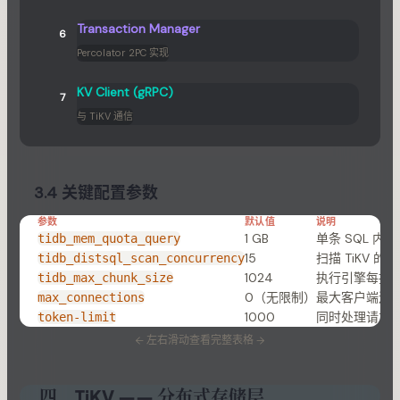
Transaction Manager
6
Percolator 2PC 实现
KV Client (gRPC)
7
与 TiKV 通信
3.4 关键配置参数
参数
默认值
说明
1 GB
单条 SQL 内
tidb_mem_quota_query
15
扫描 TiKV 
tidb_distsql_scan_concurrency
1024
执行引擎每批
tidb_max_chunk_size
0（无限制）
最大客户端连
max_connections
1000
同时处理请求
token-limit
←
左右滑动查看完整表格
→
四、TiKV —— 分布式存储层