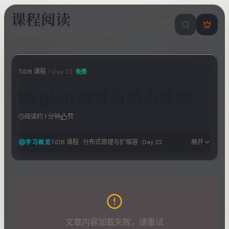
课程阅读
中/EN
搜索课程 / 错
登
保留课程上下文、章节目录与学习进度
录
/
注
册
TiDB 课程
Day
22
免费
Region 调度与热点处理
阅读约
1
分钟
赞
TiDB 课程
·
分布式原理与扩缩容
· Day
22
展开
学习概览
文章内容加载失败，请重试