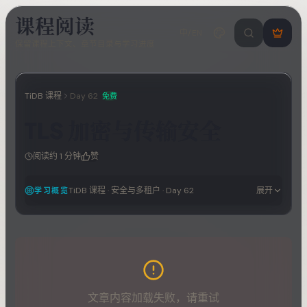
课程阅读
中/EN
搜索课程 / 错
登
保留课程上下文、章节目录与学习进度
录
/
注
册
TiDB 课程
Day
62
免费
TLS 加密与传输安全
阅读约
1
分钟
赞
TiDB 课程
·
安全与多租户
· Day
62
展开
学习概览
文章内容加载失败，请重试