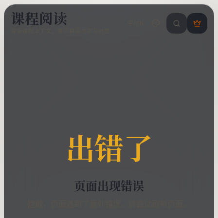
课程阅读
中/EN
搜索课程 / 错
登
保留课程上下文、章节目录与学习进度
录
/
注
册
出错了
页面出现错误
抱歉，页面遇到了意外错误。请尝试刷新页面。