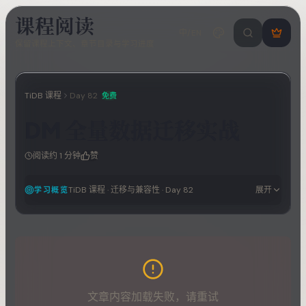
课程阅读
中/EN
搜索课程 / 错
登
保留课程上下文、章节目录与学习进度
录
/
注
册
TiDB 课程
Day
82
免费
DM 全量数据迁移实战
阅读约
1
分钟
赞
TiDB 课程
·
迁移与兼容性
· Day
82
展开
学习概览
文章内容加载失败，请重试