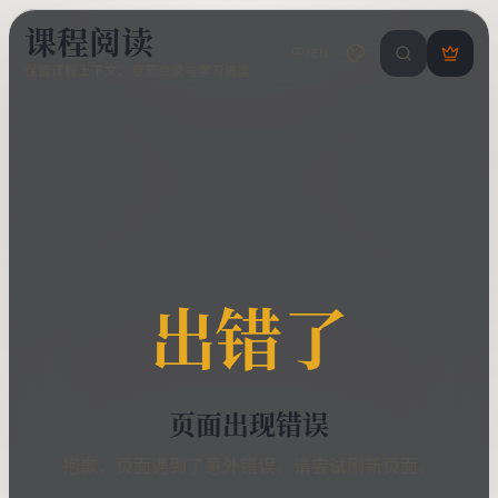
课程阅读
中/EN
搜索课程 / 错
登
保留课程上下文、章节目录与学习进度
录
/
注
册
出错了
页面出现错误
抱歉，页面遇到了意外错误。请尝试刷新页面。