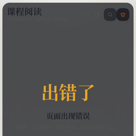
课程阅读
中/EN
搜索课程 / 错
登
保留课程上下文、章节目录与学习进度
录
/
注
册
出错了
页面出现错误
抱歉，页面遇到了意外错误。请尝试刷新页面。