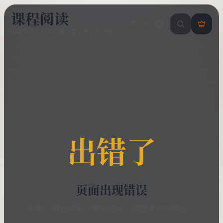
课程阅读
中/EN
搜索课程 / 错
登
保留课程上下文、章节目录与学习进度
录
/
注
册
出错了
页面出现错误
抱歉，页面遇到了意外错误。请尝试刷新页面。