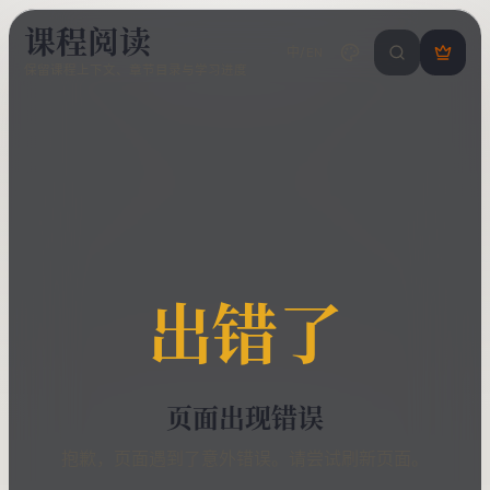
课程阅读
中/EN
搜索课程 / 错
登
保留课程上下文、章节目录与学习进度
录
/
注
册
出错了
页面出现错误
抱歉，页面遇到了意外错误。请尝试刷新页面。