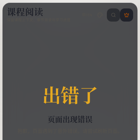
课程阅读
中/EN
搜索课程 / 错
登
保留课程上下文、章节目录与学习进度
录
/
注
册
出错了
页面出现错误
抱歉，页面遇到了意外错误。请尝试刷新页面。