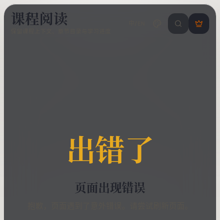
课程阅读
中/EN
搜索课程 / 错
登
保留课程上下文、章节目录与学习进度
录
/
注
册
出错了
页面出现错误
抱歉，页面遇到了意外错误。请尝试刷新页面。